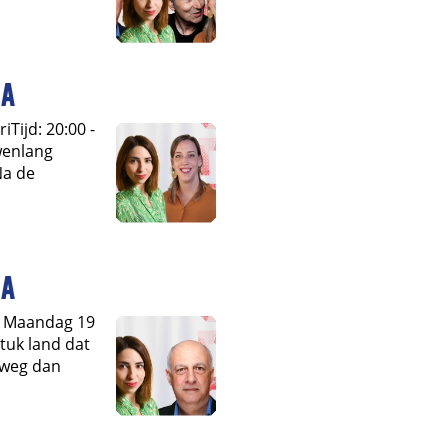
na
Tijd: 20:00 -
uwenlang
Na de
na
: Maandag 19
stuk land dat
r weg dan