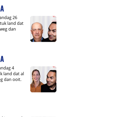
na
aandag 26
stuk land dat
r weg dan
na
andag 4
k land dat al
g dan ooit.