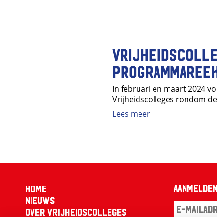
Vrijheidscoll
programmareeks
In februari en maart 2024 vo
Vrijheidscolleges rondom de o
Lees meer
Aanmelden
Home
Nieuws
Over Vrijheidscolleges