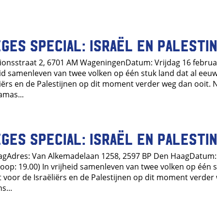
ges special: Israël en Palesti
tionsstraat 2, 6701 AM WageningenDatum: Vrijdag 16 februari
jheid samenleven van twee volken op één stuk land dat al ee
ëliërs en de Palestijnen op dit moment verder weg dan ooit. 
amas...
ges special: Israël en Palesti
aagAdres: Van Alkemadelaan 1258, 2597 BP Den HaagDatum
inloop: 19.00) In vrijheid samenleven van twee volken op één 
kt voor de Israëliërs en de Palestijnen op dit moment verde
s...