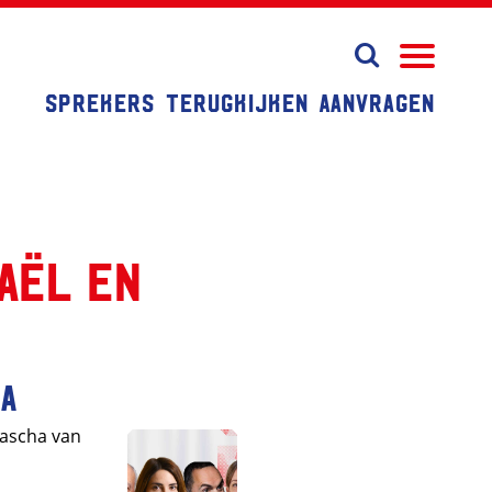
Sprekers
Terugkijken
Aanvragen
aël en
na
tascha van