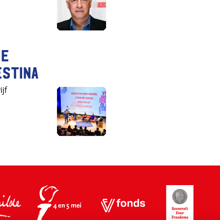
le
estina
jf