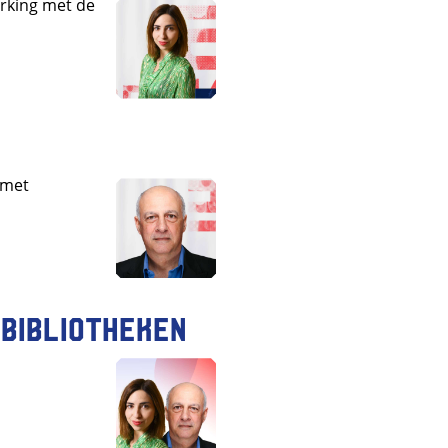
erking met de
 met
 Bibliotheken