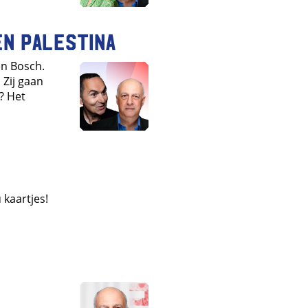
en Palestina
en Bosch.
 Zij gaan
j? Het
 kaartjes!