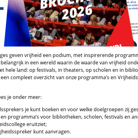
eges geven vrijheid een podium, met inspirerende program
 belangrijk in een wereld waarin de waarde van vrijheid onde
t hele land: op festivals, in theaters, op scholen en in bibli
 een compleet overzicht van onze programma’s en Vrijheids
ees je onder meer:
dssprekers je kunt boeken en voor welke doelgroepen zij gesc
en programma’s voor bibliotheken, scholen, festivals en an
idscollege eruitziet;
ijheidsspreker kunt aanvragen.