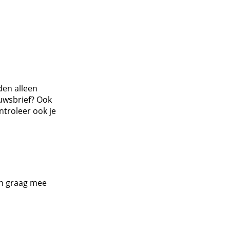
den alleen
euwsbrief? Ook
troleer ook je
ken graag mee