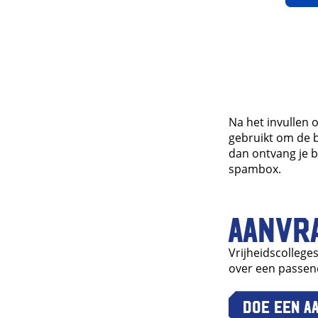
Na het invullen 
gebruikt om de b
dan ontvang je b
spambox.
Aanvr
Vrijheidscollege
over een passen
Doe een a