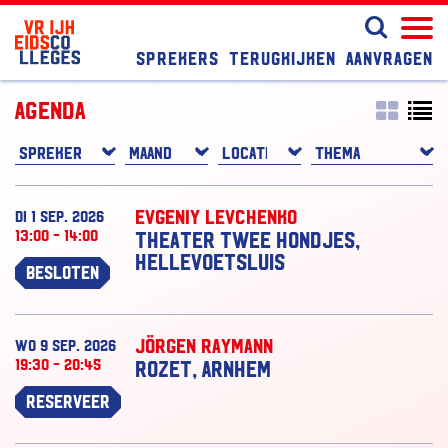
Sprekers
Terugkijken
Aanvragen
Agenda
Evgeniy Levchenko
di 1 sep. 2026
13:00 - 14:00
Theater Twee Hondjes,
Hellevoetsluis
Besloten
Jörgen Raymann
wo 9 sep. 2026
19:30 - 20:45
Rozet, Arnhem
Reserveer