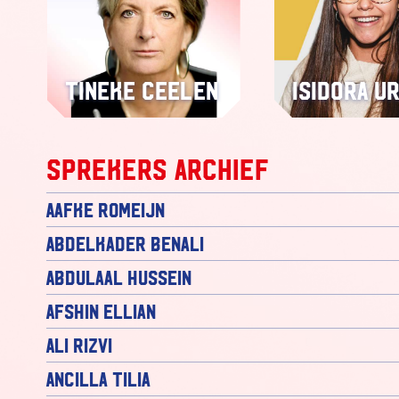
Tineke Ceelen
Isidora Ur
Sprekers archief
Aafke Romeijn
Abdelkader Benali
Abdulaal Hussein
Afshin Ellian
Ali Rizvi
Ancilla Tilia