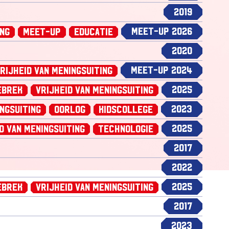
2019
Meet-up 2026
ing
Meet-up
Educatie
2020
Meet-up 2024
rijheid van Meningsuiting
2025
ebrek
Vrijheid van Meningsuiting
2023
ingsuiting
Oorlog
Kidscollege
2025
d van Meningsuiting
Technologie
2017
2022
2025
ebrek
Vrijheid van Meningsuiting
2017
2023