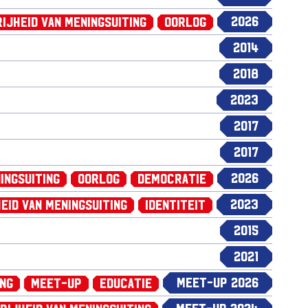
2026
rijheid van Meningsuiting
Oorlog
2014
2018
2023
2017
2017
2026
ingsuiting
Oorlog
Democratie
2023
eid van Meningsuiting
Identiteit
2015
2021
Meet-up 2026
ing
Meet-up
Educatie