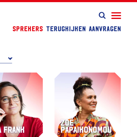
Sprekers
Terugkijken
Aanvragen
Zoë
a Frank
Papaikonomou