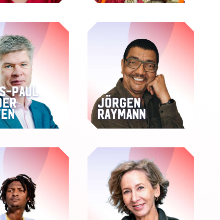
s-Paul
der
Jörgen
ten
Raymann