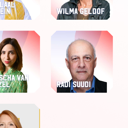
laal
ein
Wilma Geldof
scha van
zel
Radi Suudi