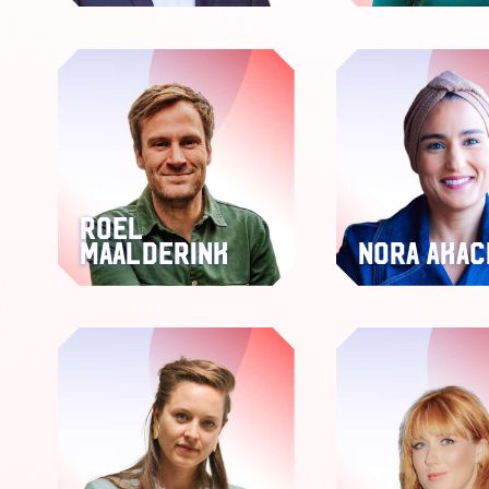
Roel
Maalderink
Nora Akac