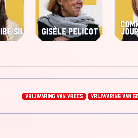
Comm
ibe Silva
Gisèle Pelicot
Jour
Vrijwaring van Vrees
Vrijwaring van G