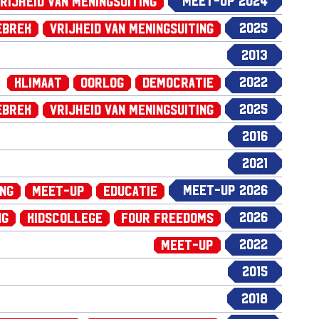
Meet-up 2024
rijheid van Meningsuiting
2025
ebrek
Vrijheid van Meningsuiting
2013
2022
Klimaat
Oorlog
Democratie
2025
ebrek
Vrijheid van Meningsuiting
2016
2021
Meet-up 2026
ing
Meet-up
Educatie
2026
ng
Kidscollege
Four Freedoms
2022
Meet-up
2015
2018