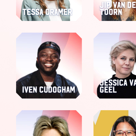
Jip van d
Tessa Cramer
Toorn
Jessica v
Iven Cudogham
Geel