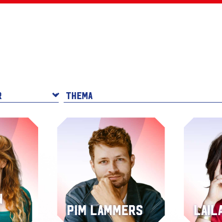
n
Pim Lammers
Lail