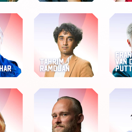
Fran
Tahrim
van 
har
Ramdjan
Put