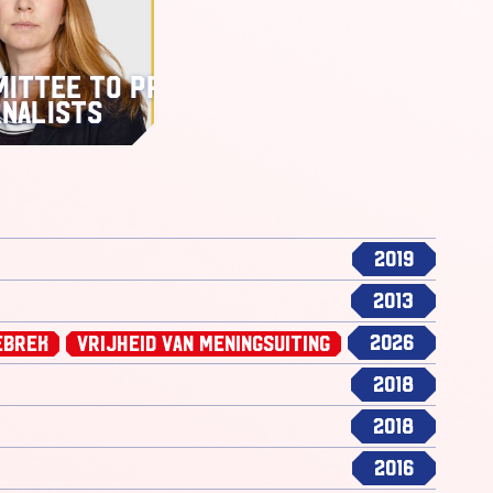
ittee to Protect
nalists
2019
2013
2026
ebrek
Vrijheid van Meningsuiting
2018
2018
2016