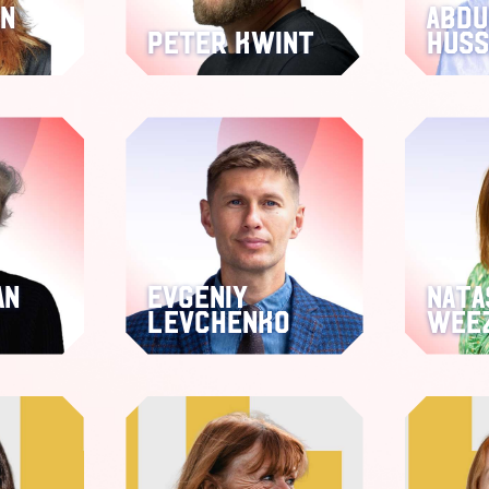
en
Abdu
Peter Kwint
Huss
an
Evgeniy
Nata
Levchenko
Wee