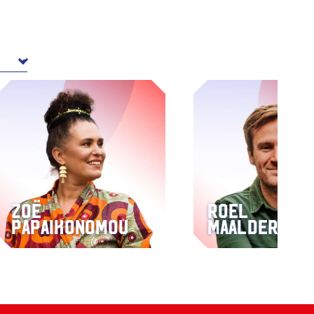
Zoë
Roel
Papaikonomou
Maalderink