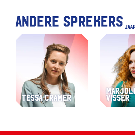
Andere sprekers
Marjol
Tessa Cramer
Visser