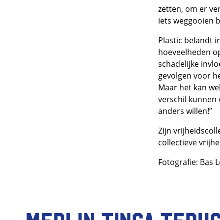
zetten, om er ve
iets weggooien 
Plastic belandt i
hoeveelheden op 
schadelijke invl
gevolgen voor het
Maar het kan wel
verschil kunnen 
anders willen!”
Zijn vrijheidscol
collectieve vrijh
Fotografie: Bas 