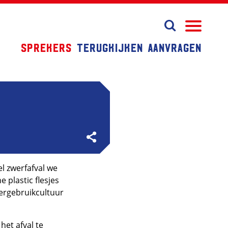
Sprekers
Terugkijken
Aanvragen
el zwerfafval we
e plastic flesjes
hergebruikcultuur
het afval te