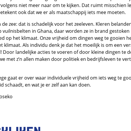
rvolgens niet meer naar om te kijken. Dat ruimt misschien l
betekent ook dat we er als maatschappij iets mee moeten.
n de zee: dat is schadelijk voor het zeeleven. Kleren belande
vuilnisbelten in Ghana, daar worden ze in brand gestoken 
oed op het klimaat. Onze vrijheid om dingen weg te gooien h
 klimaat. Als individu denk je dat het moeilijk is om een ver
! Door landelijke acties te voeren of door kleine dingen te 
we met z’n allen maken door politiek en bedrijfsleven te vert
lege gaat er over waar individuele vrijheid om iets weg te go
eid schaadt, en wat je er zelf aan kan doen.
Loseko