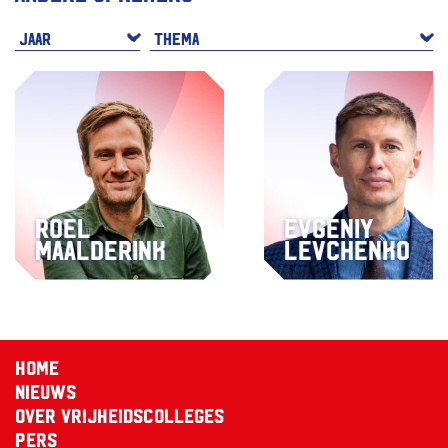
Roel
Evgeniy
Maalderink
Levchenko
Home
Nieuws
Over Vrijheidscolleges
Pers