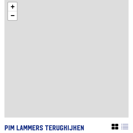
+
−
Pim Lammers terugkijken