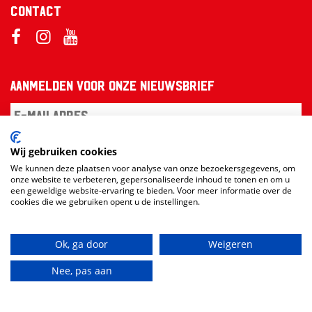
Contact
Aanmelden voor onze nieuwsbrief
Wij gebruiken cookies
Aanmelden
We kunnen deze plaatsen voor analyse van onze bezoekersgegevens, om
onze website te verbeteren, gepersonaliseerde inhoud te tonen en om u
een geweldige website-ervaring te bieden. Voor meer informatie over de
cookies die we gebruiken opent u de instellingen.
Ok, ga door
Weigeren
Nee, pas aan
Website en design:
RAMDATH
vs
Loudmouth