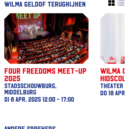
Wilma Geldof terugkijken
Four Freedoms Meet-up
Wilma G
2025
Kidscol
Stadsschouwburg,
Theater d
Middelburg
do 18 apr.
di 8 apr. 2025
12:00 - 17:00
Andere sprekers