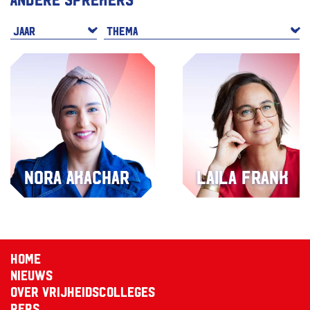
Nora Akachar
Laila Frank
Home
Nieuws
Over Vrijheidscolleges
Pers