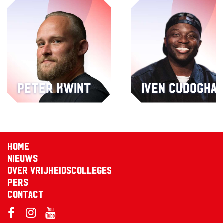
Peter Kwint
Iven Cudogha
Home
Nieuws
Over Vrijheidscolleges
Pers
Contact