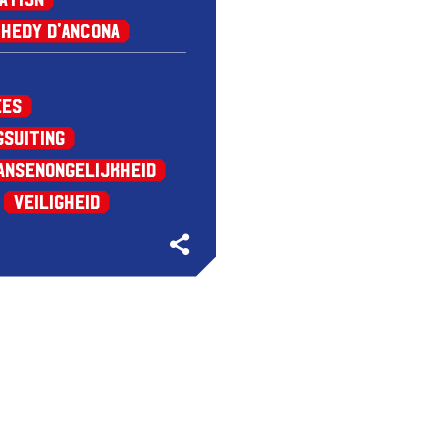
Hedy d'Ancona
ees
gsuiting
ansenongelijkheid
Veiligheid