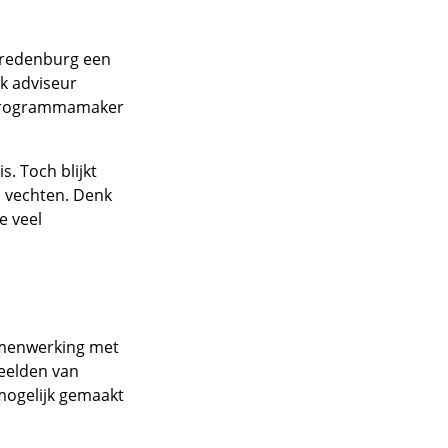
iVredenburg een
iek adviseur
n programmamaker
s. Toch blijkt
n vechten. Denk
e veel
amenwerking met
beelden van
mogelijk gemaakt