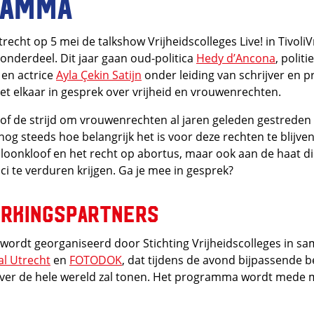
ramma
Utrecht op 5 mei de talkshow Vrijheidscolleges Live! in Tivol
nderdeel. Dit jaar gaan oud-politica
Hedy d’Ancona
, polit
en actrice
Ayla Çekin Satijn
onder leiding van schrijver e
t elkaar in gesprek over vrijheid en vrouwenrechten.
sof de strijd om vrouwenrechten al jaren geleden gestreden i
og steeds hoe belangrijk het is voor deze rechten te blijve
 loonkloof en het recht op abortus, maar ook aan de haat di
ici te verduren krijgen. Ga je mee in gesprek?
rkingspartners
ordt georganiseerd door Stichting Vrijheidscolleges in s
al Utrecht
en
FOTODOK
, dat tijdens de avond bijpassende 
over de hele wereld zal tonen. Het programma wordt mede 