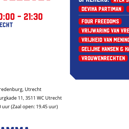
Devika Partiman
0:00 - 21:30
Four Freedoms
recht
Vrijwaring van Vr
Vrijheid van Menin
Gelijke kansen & k
Vrouwenrechten
iVredenburg, Utrecht
urgkade 11, 3511 WC Utrecht
0 uur (Zaal open: 19.45 uur)