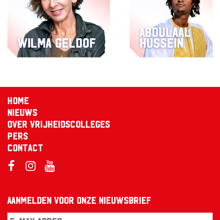
Abdulaal
Wilma Geldof
Hussein
Home
Nieuws
Over Vrijheidscolleges
Pers
Contact
Aanmelden voor onze nieuwsbrief