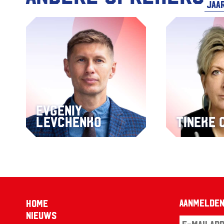
Evgeniy
Levchenko
Tineke 
Aanmelden
Home
Nieuws