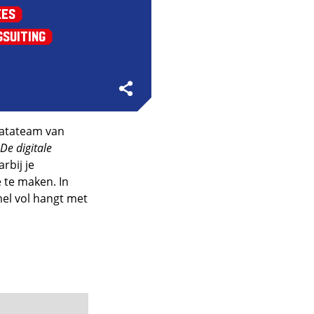
ees
gsuiting
 datateam van
De digitale
rbij je
e te maken. In
emel vol hangt met