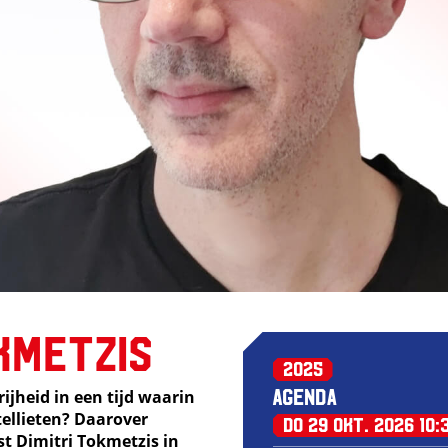
okmetzis
2025
Agenda
jheid in een tijd waarin
ellieten? Daarover
do 29 okt. 2026
10:
st Dimitri Tokmetzis in