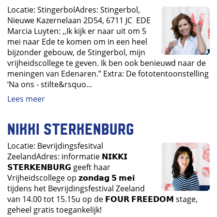
Locatie: StingerbolAdres: Stingerbol,
Nieuwe Kazernelaan 2D54, 6711 JC EDE
Marcia Luyten: ,,Ik kijk er naar uit om 5
mei naar Ede te komen om in een heel
bijzonder gebouw, de Stingerbol, mijn
vrijheidscollege te geven. Ik ben ook benieuwd naar de
meningen van Edenaren.’’ Extra: De fototentoonstelling
‘Na ons - stilte&rsquo...
Lees meer
Nikki Sterkenburg
Locatie: Bevrijdingsfesitval
ZeelandAdres: informatie 𝗡𝗜𝗞𝗞𝗜
𝗦𝗧𝗘𝗥𝗞𝗘𝗡𝗕𝗨𝗥𝗚 geeft haar
Vrijheidscollege op 𝘇𝗼𝗻𝗱𝗮𝗴 𝟱 𝗺𝗲𝗶
tijdens het Bevrijdingsfestival Zeeland
van 14.00 tot 15.15u op de 𝗙𝗢𝗨𝗥 𝗙𝗥𝗘𝗘𝗗𝗢𝗠 stage,
geheel gratis toegankelijk!