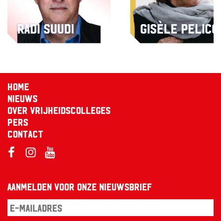
Radi Suudi
Gisèle Pelico
Home
Nieuws
Over Vrijheidscolleges
Pers
Contact
Aanmelden voor onze nieuwsbrief