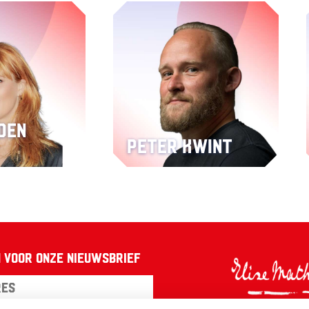
 den
Peter Kwint
 voor onze nieuwsbrief