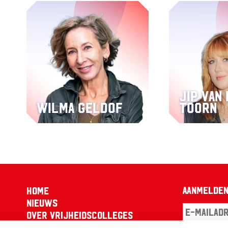
Jip van
Wilma Geldof
Toorn
Aanmelden
Home
Nieuws
Over Vrijheidscolleges
Pers