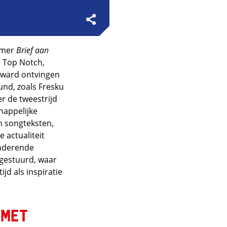
ummer
Brief aan
l Top Notch,
 Award ontvingen
und, zoals Fresku
r de tweestrijd
chappelijke
jn songteksten,
 actualiteit
anderende
gestuurd, waar
ijd als inspiratie
 met