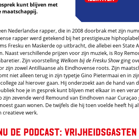
gesprek kunt blijven met
e maatschappij.
 een Nederlandse rapper, die in 2008 doorbrak met zijn n
ense rapper werd getekend bij het prestigieuze hiphoplabe
bums Fresku en Maskerde op uitbracht, die allebei een State
. Naast verschillende prijzen voor zijn muziek, is Roy Remo
baretier. Zijn voorstelling
Welkom bij de Fresku Show
ging ove
or zijn zowel Antilliaanse als Eindhovense roots. Zijn maats
t niet alleen terug in zijn typetje Gino Pietermaai en in zi
scollege zal hierover gaan. Hij onderzoekt aan de hand van de
bliek hoe je in gesprek kunt blijven met elkaar in een ver
p zijn zevende werd Remound van Eindhoven naar Curaçao 
 moest gaan wonen. De twijfels die hij toen voelde heeft hij alt
n creatieve werk.
nu de podcast: Vrijheidsgasten