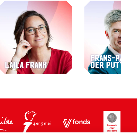
Frans-Paul 
Laila Frank
der Putten