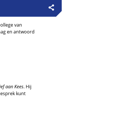
college van
raag en antwoord
ief aan Kees
. Hij
gesprek kunt