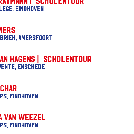
Raymann | Scholentour
lege, Eindhoven
mers
briek, Amersfoort
Jan Hagens | Scholentour
wente, Enschede
achar
ips, Eindhoven
a van Weezel
ips, Eindhoven