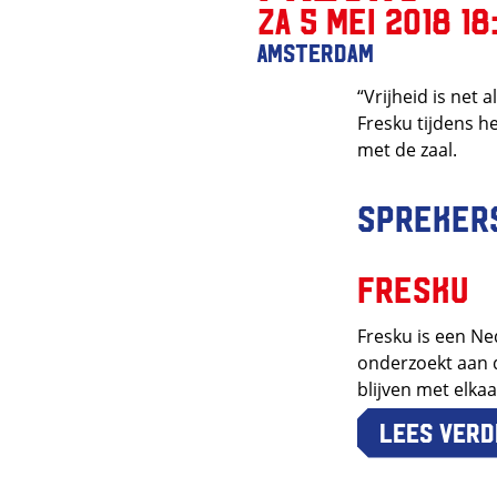
za 5 mei 2018 18
Amsterdam
“Vrijheid is net a
Fresku tijdens h
met de zaal.
Spreker
Fresku
Fresku is een N
onderzoekt aan d
blijven met elka
Lees verd