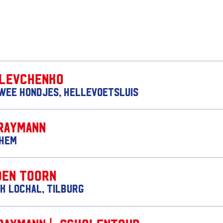
 Levchenko
wee Hondjes, Hellevoetsluis
Raymann
nhem
den Toorn
k Lochal, Tilburg