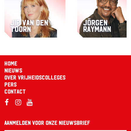
Jip van den
Jörgen
Toorn
Raymann
Home
Nieuws
Over Vrijheidscolleges
Pers
Contact
Aanmelden voor onze nieuwsbrief