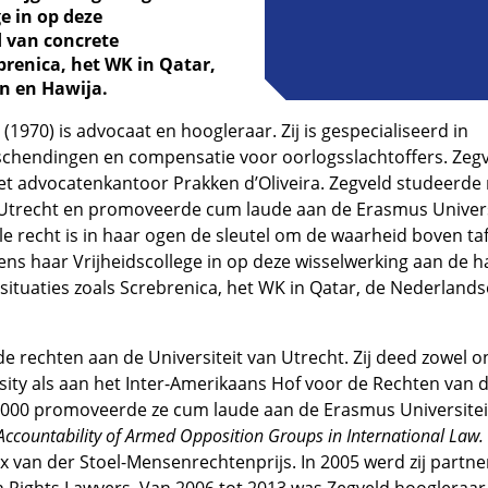
ge in op deze
 van concrete
ebrenica, het WK in Qatar,
n en Hawija.
(1970) is advocaat en hoogleraar. Zij is gespecialiseerd in
hendingen en compensatie voor oorlogsslachtoffers. Zegv
et advocatenkantoor Prakken d’Oliveira. Zegveld studeerde
n Utrecht en promoveerde cum laude aan de Erasmus Univers
e recht is in haar ogen de sleutel om de waarheid boven tafe
dens haar Vrijheidscollege in op deze wisselwerking aan de 
tsituaties zoals Screbrenica, het WK in Qatar, de Nederlan
e rechten aan de Universiteit van Utrecht. Zij deed zowel 
ity als aan het Inter-Amerikaans Hof voor de Rechten van 
2000 promoveerde ze cum laude aan de Erasmus Universite
Accountability of Armed Opposition Groups in International Law.
ax van der Stoel-Mensenrechtenprijs. In 2005 werd zij partne