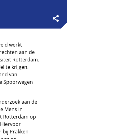
eld werkt
 rechten aan de
iteit Rotterdam.
l te krijgen.
hand van
dse Spoorwegen
onderzoek aan de
de Mens in
it Rotterdam op
Hiervoor
r bij Prakken