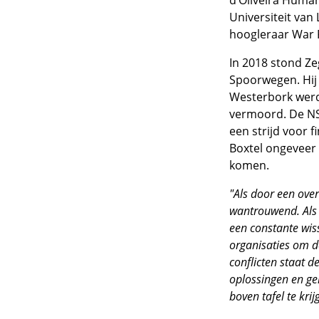
d’Oliveira Human
Universiteit van
hoogleraar War 
In 2018 stond Ze
Spoorwegen. Hij 
Westerbork werd
vermoord. De NS 
een strijd voor 
Boxtel ongeveer
komen.
"Als door een ove
wantrouwend. Als 
een constante wiss
organisaties om de
conflicten staat d
oplossingen en ge
boven tafel te krij