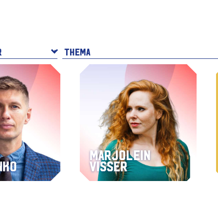
Marjolein
nko
Visser