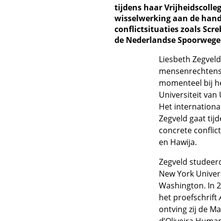
tijdens haar Vrijheidscolle
wisselwerking aan de hand
conflictsituaties zoals Scr
de Nederlandse Spoorwege
Liesbeth Zegveld 
mensenrechtensc
momenteel bij h
Universiteit va
Het international
Zegveld gaat tij
concrete conflic
en Hawija.
Zegveld studeerd
New York Univers
Washington. In 
het proefschrift
ontving zij de M