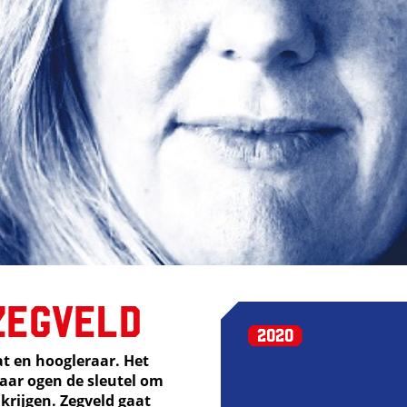
Zegveld
2020
at en hoogleraar. Het
haar ogen de sleutel om
krijgen. Zegveld gaat