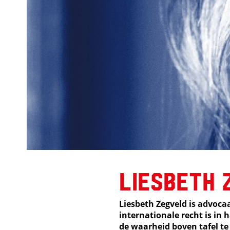
Liesbeth 
Liesbeth Zegveld is advoca
internationale recht is in 
de waarheid boven tafel te 