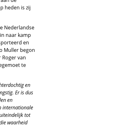
 aan de
p heden is zij
 de Nederlandse
ein naar kamp
sporteerd en
lo Muller begon
r Roger van
tegemoet te
hterdochtig en
stig. Er is dus
den en
n internationale
iteindelijk tot
 die waarheid