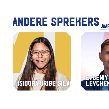
Andere sprekers
Evgeniy
Isidora Uribe Silva
Levche