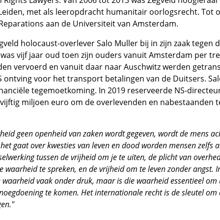
 Rights Lawyers. Van 2006 tot 2013 was Zegveld hoogleraar
 Leiden, met als leeropdracht humanitair oorlogsrecht. Tot o
Reparations aan de Universiteit van Amsterdam.
gveld holocaust-overlever Salo Muller bij in zijn zaak tegen
was vijf jaar oud toen zijn ouders vanuit Amsterdam per tr
en vervoerd en vanuit daar naar Auschwitz werden getran
ontving voor het transport betalingen van de Duitsers. Sa
financiële tegemoetkoming. In 2019 reserveerde NS-directeu
 vijftig miljoen euro om de overlevenden en nabestaanden 
rheid geen openheid van zaken wordt gegeven, wordt de mens ac
het gaat over kwesties van leven en dood worden mensen zelfs ang
elwerking tussen de vrijheid om je te uiten, de plicht van overhe
 waarheid te spreken, en de vrijheid om te leven zonder angst. I
e waarheid vaak onder druk, maar is die waarheid essentieel om u
noegdoening te komen. Het internationale recht is de sleutel om
gen."