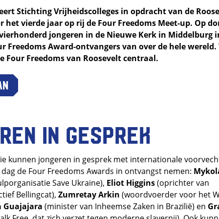
eert Stichting Vrijheidscolleges in opdracht van de Roose
 het vierde jaar op rij de Four Freedoms Meet-up. Op do
ierhonderd jongeren in de Nieuwe Kerk in Middelburg i
ur Freedoms Award-ontvangers van over de hele wereld. T
de Four Freedoms van Roosevelt centraal.
an
ren in gesprek
tie kunnen jongeren in gesprek met internationale voorvecht
e dag de Four Freedoms Awards in ontvangst nemen:
Mykol
ulporganisatie Save Ukraine),
Eliot Higgins
(oprichter van
tief Bellingcat),
Zumretay Arkin
(woordvoerder voor het W
a Guajajara
(minister van Inheemse Zaken in Brazilië) en
Gr
alk Free, dat zich verzet tegen moderne slavernij). Ook kunn