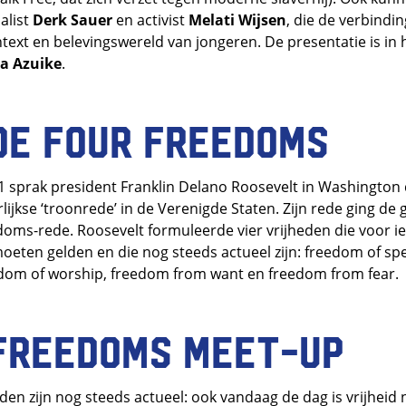
alist
Derk Sauer
en activist
Melati Wijsen
, die de verbindi
ext en belevingswereld van jongeren. De presentatie is in
a Azuike
.
de Four Freedoms
1 sprak president Franklin Delano Roosevelt in Washington 
rlijkse ‘troonrede’ in de Verenigde Staten. Zijn rede ging de
doms-rede. Roosevelt formuleerde vier vrijheden die voor i
eten gelden en die nog steeds actueel zijn: freedom of s
edom of worship, freedom from want en freedom from fear.
Freedoms Meet-up
en zijn nog steeds actueel: ook vandaag de dag is vrijheid 