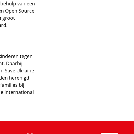
t behulp van een
n en Open Source
n groot
ard.
 kinderen tegen
t. Daarbij
n. Save Ukraine
rden herenigd
amilies bij
e International