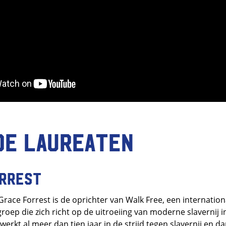
de laureaten
orrest
Grace Forrest is de oprichter van Walk Free, een internation
ep die zich richt op de uitroeiing van moderne slavernij in
erkt al meer dan tien jaar in de strijd tegen slavernij en da