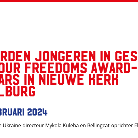
rden jongeren in ge
our Freedoms Award-
ars in Nieuwe Kerk
lburg
bruari 2024
Ukraine-directeur Mykola Kuleba en Bellingcat-oprichter El