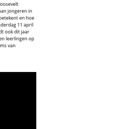
Roosevelt
aan jongeren in
 betekent en hoe
nderdag 11 april
t ook dit jaar
en leerlingen op
oms van