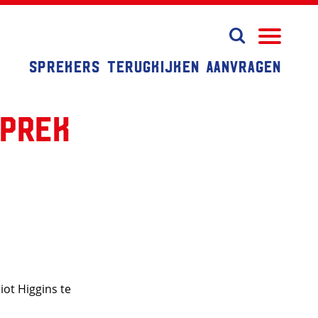
Sprekers
Terugkijken
Aanvragen
sprek
iot Higgins te