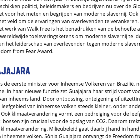
chikken politici, beleidsmakers en bedrijven nu over de Glo
et voor het meten en begrijpen van moderne slavernij. Ook 
n het veld om de ervaringen van overlevenden te verankeren.
et werk van Walk Free is het benadrukken van de behoefte 
 wereldwijde toeleveringsketens om moderne slavernij te id
an het leiderschap van overlevenden tegen moderne slavern
edom from Fear Award.
ajajara
is de eerste minister voor Inheemse Volkeren van Brazilië, 
e. In haar nieuwe functie zet Guajajara haar strijd voort v
an inheems land. Door ontbossing, onteigening of uitzetti
 leefgebied van inheemse volken steeds kleiner, onder ande
Ook klimaatverandering vormt een bedreiging voor de leef
 bossen zijn cruciaal voor de opslag van CO2. Daarom trek
n klimaatverandering. Milieubeleid gaat daarbij hand in hand
n inheemse volken. Sônia Guajajara ontvangt de Freedom f