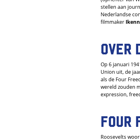
stellen aan journ
Nederlandse cont
filmmaker
Ikenn
Over 
Op 6 januari 194
Union uit, de jaa
als de Four Free
wereld zouden mo
expression, fre
Four 
Roosevelts woord