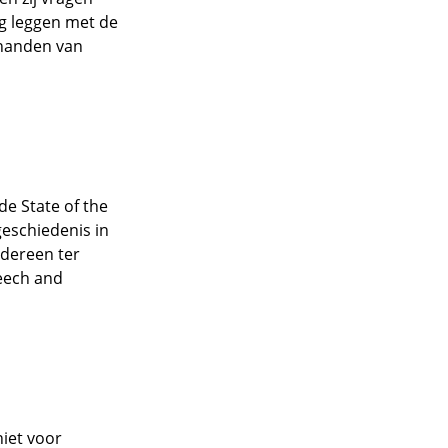
ng leggen met de
 handen van
de State of the
 geschiedenis in
edereen ter
peech and
niet voor