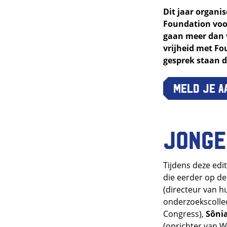
Dit jaar organis
Foundation voor
gaan meer dan v
vrijheid met Fo
gesprek staan 
Meld je a
Jonge
Tijdens deze edi
die eerder op d
(directeur van h
onderzoekscollec
Congress),
Sôni
(oprichter van W