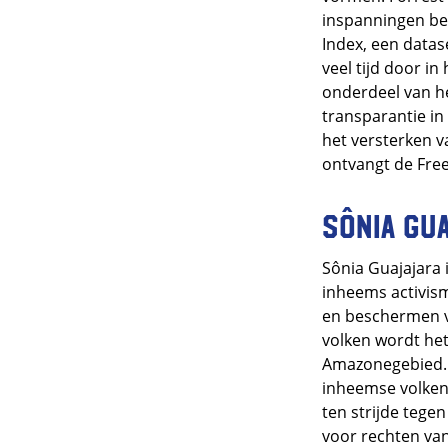
inspanningen bes
Index, een datas
veel tijd door i
onderdeel van h
transparantie in
het versterken v
ontvangt de Fre
Sônia Gu
Sônia Guajajara 
inheems activism
en beschermen v
volken wordt het
Amazonegebied. 
inheemse volken:
ten strijde tege
voor rechten va