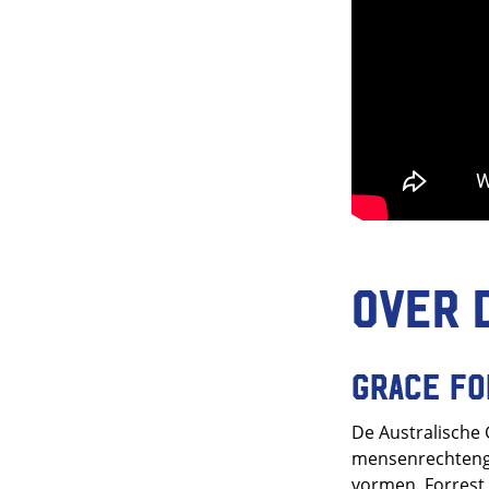
Over 
Grace F
De Australische 
mensenrechtengro
vormen. Forrest w