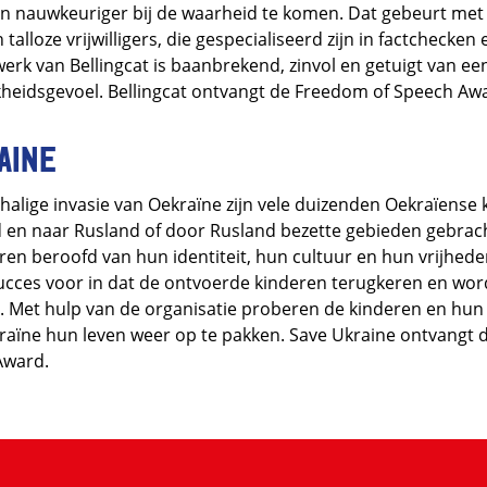
 en nauwkeuriger bij de waarheid te komen. Dat gebeurt me
talloze vrijwilligers, die gespecialiseerd zijn in factchecke
erk van Bellingcat is baanbrekend, zinvol en getuigt van ee
kheidsgevoel. Bellingcat ontvangt de Freedom of Speech Aw
aine
halige invasie van Oekraïne zijn vele duizenden Oekraïense
 en naar Rusland of door Rusland bezette gebieden gebrach
en beroofd van hun identiteit, hun cultuur en hun vrijhede
succes voor in dat de ontvoerde kinderen terugkeren en wo
. Met hulp van de organisatie proberen de kinderen en hun f
raïne hun leven weer op te pakken. Save Ukraine ontvangt d
Award.