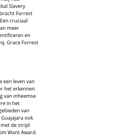
bal Slavery
bracht Forrest
 Een cruciaal
aan meer
entificeren en
ij. Grace Forrest
na een leven van
oor het erkennen
ng van inheemse
re in het
gebieden van
t Guajajara ook
 met de strijd
rom Want Award.