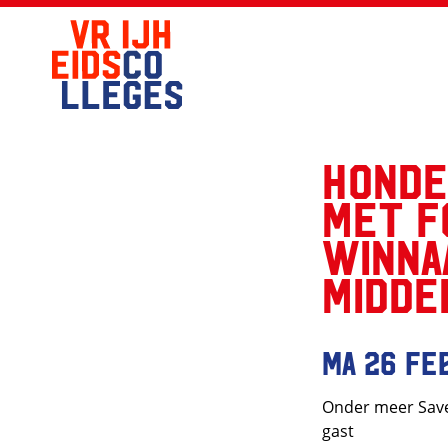
Honde
met F
winna
Midde
ma 26 fe
Onder meer Save 
gast