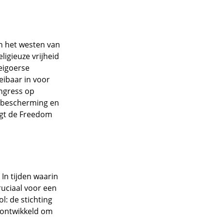
in het westen van
ligieuze vrijheid
eigoerse
ibaar in voor
ongress op
de bescherming en
ngt de Freedom
 In tijden waarin
ruciaal voor een
l: de stichting
 ontwikkeld om