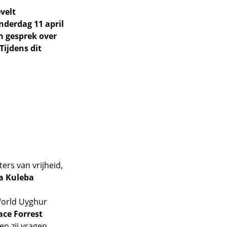
velt
nderdag 11 april
n gesprek over
ijdens dit
ers van vrijheid,
a Kuleba
orld Uyghur
ace Forrest
en zij vragen