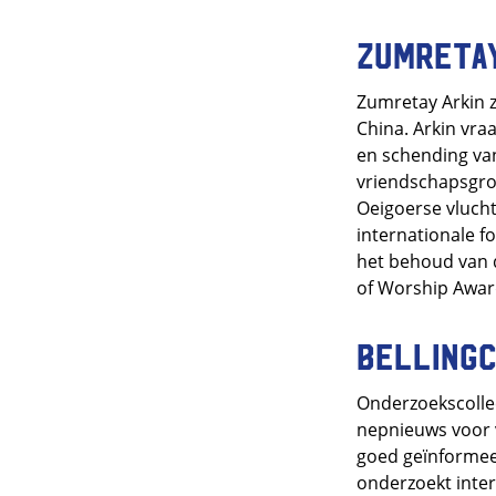
Zumretay
Zumretay Arkin z
China. Arkin vra
en schending van
vriendschapsgro
Oeigoerse vlucht
internationale f
het behoud van d
of Worship Awar
Belling
Onderzoekscollect
nepnieuws voor v
goed geïnformeer
onderzoekt inte