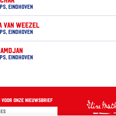
ips, Eindhoven
a van Weezel
ips, Eindhoven
Ramdjan
ips, Eindhoven
 voor onze nieuwsbrief