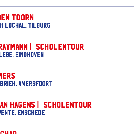
den Toorn
k Lochal, Tilburg
Raymann | Scholentour
lege, Eindhoven
mers
briek, Amersfoort
Jan Hagens | Scholentour
wente, Enschede
achar