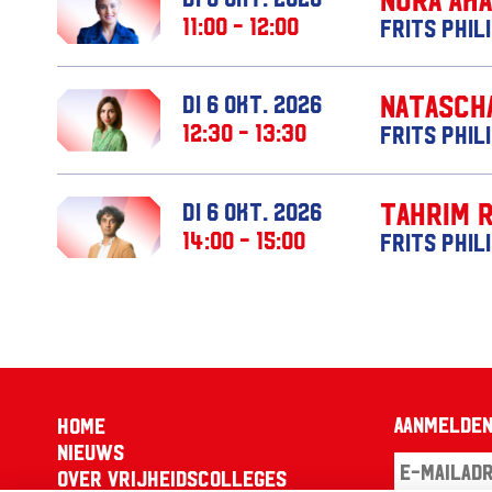
11:00 - 12:00
Frits Phil
Natasch
di 6 okt. 2026
12:30 - 13:30
Frits Phil
Tahrim 
di 6 okt. 2026
14:00 - 15:00
Frits Phil
Aanmelden
Home
Nieuws
Over Vrijheidscolleges