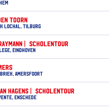
nhem
den Toorn
k Lochal, Tilburg
Raymann | Scholentour
lege, Eindhoven
mers
briek, Amersfoort
Jan Hagens | Scholentour
wente, Enschede