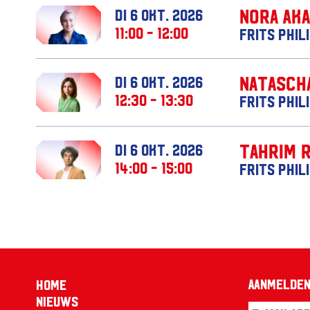
Nora Ak
di 6 okt. 2026
11:00 - 12:00
Frits Phil
Natasch
di 6 okt. 2026
12:30 - 13:30
Frits Phil
Tahrim 
di 6 okt. 2026
14:00 - 15:00
Frits Phil
Aanmelden
Home
Nieuws