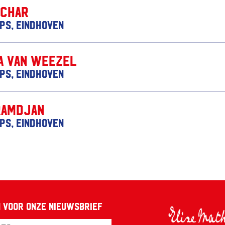
achar
ips, Eindhoven
a van Weezel
ips, Eindhoven
Ramdjan
ips, Eindhoven
 voor onze nieuwsbrief