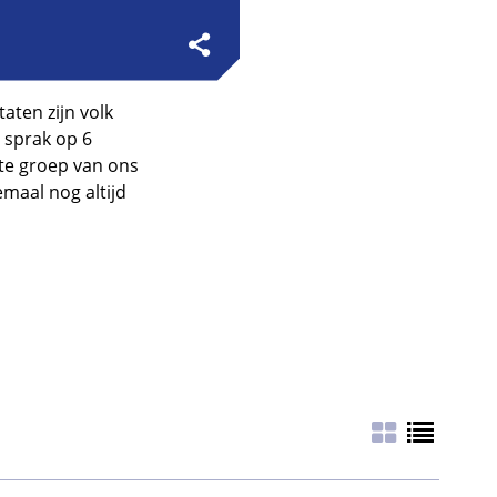
aten zijn volk
t sprak op 6
ote groep van ons
emaal nog altijd