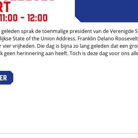
rt
1:00 - 12:00
ar geleden sprak de toenmalige president van de Verenigde St
rlijkse State of the Union Address. Franklin Delano Roosevel
r vier vrijheden. Die dag is bijna zo lang geleden dat een gr
jk geen herinnering aan heeft. Toch is deze dag voor ons all
er