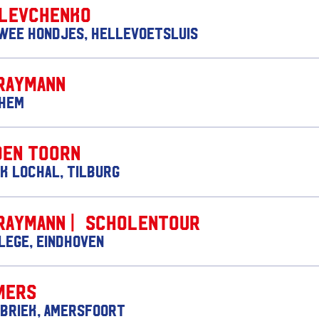
 Levchenko
wee Hondjes, Hellevoetsluis
Raymann
nhem
den Toorn
k Lochal, Tilburg
Raymann | Scholentour
lege, Eindhoven
mers
briek, Amersfoort