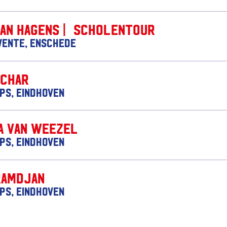
Jan Hagens | Scholentour
wente, Enschede
achar
ips, Eindhoven
a van Weezel
ips, Eindhoven
Ramdjan
ips, Eindhoven