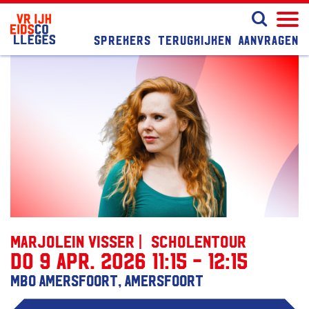
Sprekers
Terugkijken
Aanvragen
Marjolein Visser | Scholentour
do 9 apr. 2026 11:15 - 12:15
MBO Amersfoort, Amersfoort