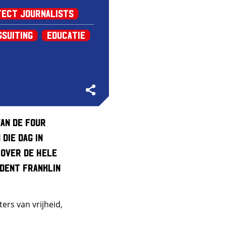
ect Journalists
gsuiting
Educatie
van de Four
die dag in
 over de hele
ident Franklin
ers van vrijheid,