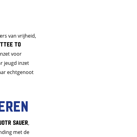
rs van vrijheid,
ttee to
inzet voor
r jeugd inzet
aar echtgenoot
eren
jotr Sauer
,
inding met de