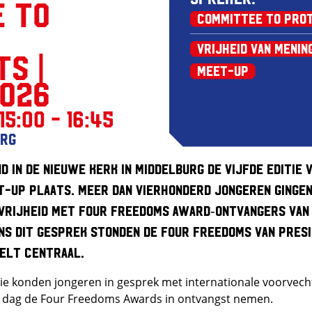
 to
Committee to Prot
Vrijheid van Menin
ts |
Meet-up
026
15:00 - 16:45
urg
nd in de Nieuwe Kerk in Middelburg de vijfde editie 
-up plaats. Meer dan vierhonderd jongeren gingen 
vrijheid met Four Freedoms Award‑ontvangers van
ns dit gesprek stonden de Four Freedoms van pres
elt centraal.
tie konden jongeren in gesprek met internationale voorvecht
e dag de Four Freedoms Awards in ontvangst nemen.