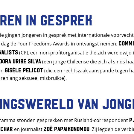
ren in gesprek
tie gingen jongeren in gesprek met internationale voorvechte
Commi
e dag de Four Freedoms Awards in ontvangst nemen:
nalists
(CPJ, een non-profitorganisatie die zich wereldwijd 
idora Uribe Silva
(een jonge Chileense die zich al sinds haa
Gisèle Pelicot
 en
(die een rechtszaak aanspande tegen h
arenlang seksueel misbruikte).
ingswereld van jong
P
gramma stonden gesprekken met Rusland-correspondent
achar
Zoë Papaikonomou
en journalist
. Zij legden de verb