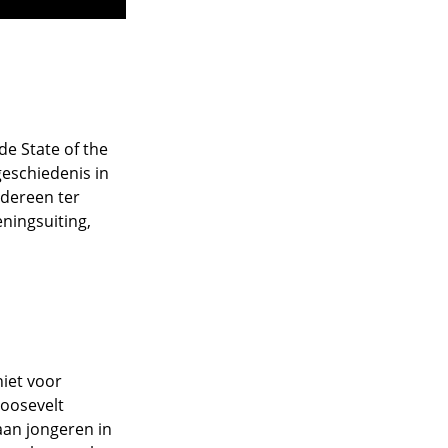
de State of the
 geschiedenis in
edereen ter
ningsuiting,
niet voor
Roosevelt
aan jongeren in