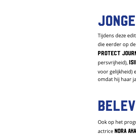
Jonge
Tijdens deze edi
die eerder op d
Protect Jour
Is
persvrijheid),
voor gelijkheid)
omdat hij haar j
Belev
Ook op het pro
Nora Ak
actrice