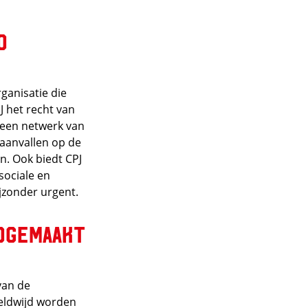
o
rganisatie die
J het recht van
e een netwerk van
aanvallen op de
n. Ook biedt CPJ
sociale en
ijzonder urgent.
ndgemaakt
van de
reldwijd worden