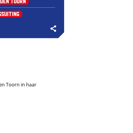
 den Toorn
gsuiting
den Toorn in haar