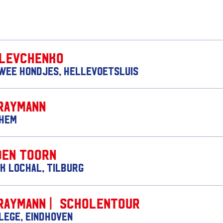
 Levchenko
wee Hondjes, Hellevoetsluis
Raymann
nhem
den Toorn
k Lochal, Tilburg
Raymann | Scholentour
lege, Eindhoven