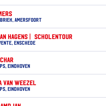
mers
briek, Amersfoort
Jan Hagens | Scholentour
wente, Enschede
achar
ips, Eindhoven
a van Weezel
ips, Eindhoven
Ramdjan