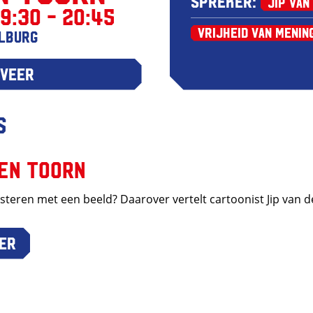
Spreker:
Jip van
19:30 - 20:45
Vrijheid van Menin
ilburg
veer
s
den Toorn
steren met een beeld? Daarover vertelt cartoonist Jip van 
er