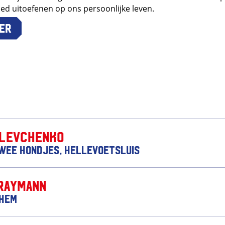
loed uitoefenen op ons persoonlijke leven.
er
 Levchenko
wee Hondjes, Hellevoetsluis
Raymann
nhem