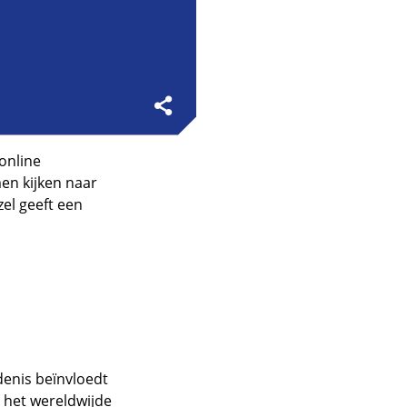
online
n kijken naar
el geeft een
enis beïnvloedt
p het wereldwijde