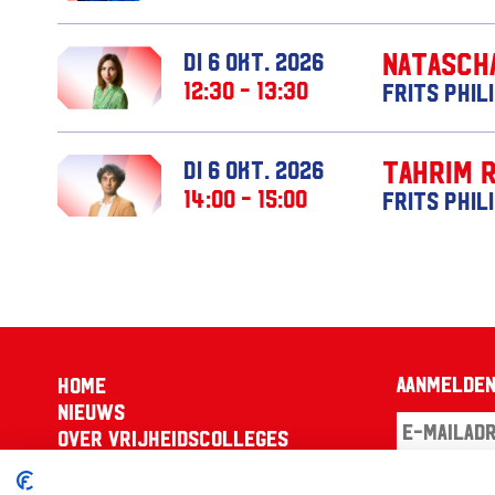
Natasch
di 6 okt. 2026
12:30 - 13:30
Frits Phil
Tahrim 
di 6 okt. 2026
14:00 - 15:00
Frits Phil
Aanmelden
Home
Nieuws
Over Vrijheidscolleges
Pers
Aanmel
Contact