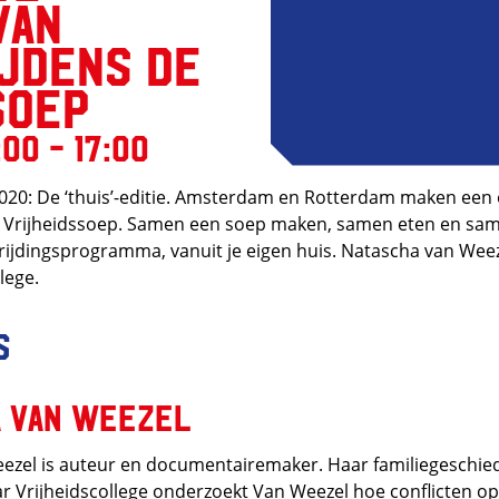
van
jdens de
soep
:00 - 17:00
020: De ‘thuis’-editie. Amsterdam en Rotterdam maken een 
rijheidssoep. Samen een soep maken, samen eten en same
rijdingsprogramma, vanuit je eigen huis. Natascha van Weez
lege.
s
 van Weezel
ezel is auteur en documentairemaker. Haar familiegeschied
ar Vrijheidscollege onderzoekt Van Weezel hoe conflicten o