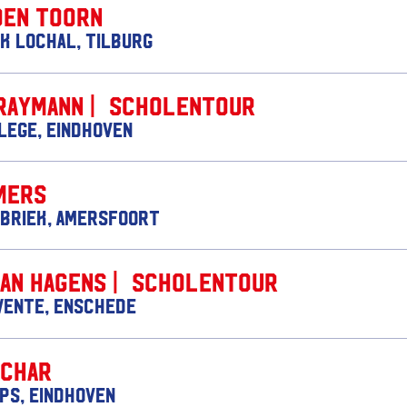
den Toorn
k Lochal, Tilburg
Raymann | Scholentour
lege, Eindhoven
mers
briek, Amersfoort
Jan Hagens | Scholentour
wente, Enschede
achar
ips, Eindhoven