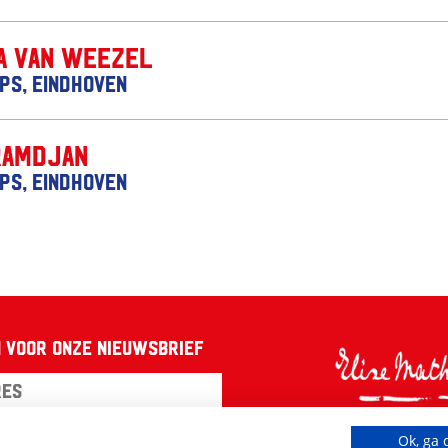
a van Weezel
ips, Eindhoven
Ramdjan
ips, Eindhoven
 voor onze nieuwsbrief
Ok, ga 
den