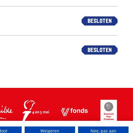
Besloten
Besloten
door
Weigeren
Nee, pas aan