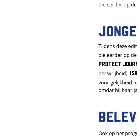
die eerder op d
Jonge
Tijdens deze edi
die eerder op d
Protect Jour
Is
persvrijheid),
voor gelijkheid)
omdat hij haar j
Belev
Ook op het pro