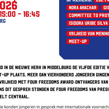
026
Nora Akachar
Gi
15:00 - 16:45
Committee to Prot
urg
Isidora Uribe Silva
Vrijheid van Menin
Meet-up
nd in de Nieuwe Kerk in Middelburg de vijfde editie 
-up plaats. Meer dan vierhonderd jongeren gingen 
vrijheid met Four Freedoms Award‑ontvangers van
ns dit gesprek stonden de Four Freedoms van pres
elt centraal.
tie konden jongeren in gesprek met internationale voorvecht