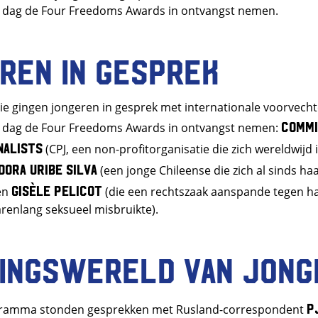
e dag de Four Freedoms Awards in ontvangst nemen.
ren in gesprek
tie gingen jongeren in gesprek met internationale voorvechte
Commi
e dag de Four Freedoms Awards in ontvangst nemen:
nalists
(CPJ, een non-profitorganisatie die zich wereldwijd 
idora Uribe Silva
(een jonge Chileense die zich al sinds haa
Gisèle Pelicot
 en
(die een rechtszaak aanspande tegen h
arenlang seksueel misbruikte).
ingswereld van jong
P
gramma stonden gesprekken met Rusland-correspondent