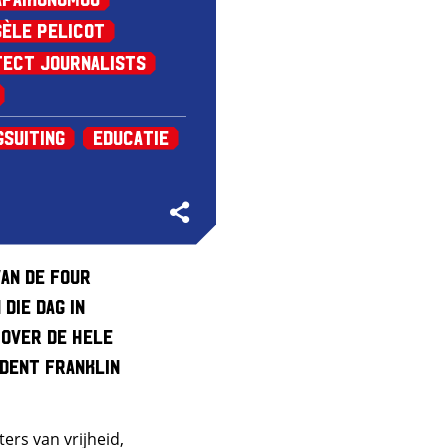
sèle Pelicot
ect Journalists
gsuiting
Educatie
van de Four
die dag in
 over de hele
ident Franklin
ers van vrijheid,