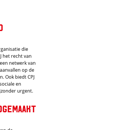
o
rganisatie die
J het recht van
e een netwerk van
aanvallen op de
n. Ook biedt CPJ
sociale en
ijzonder urgent.
ndgemaakt