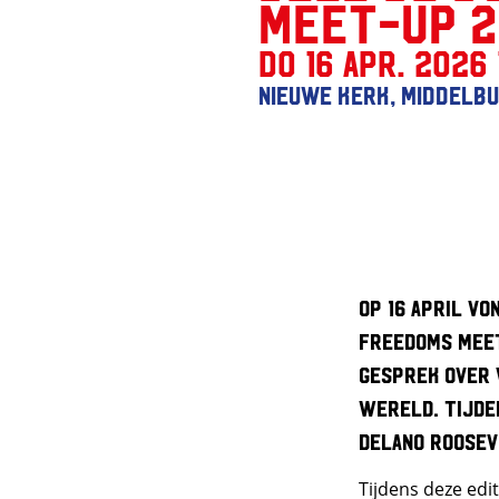
Meet-up 2
do 16 apr. 2026 
Nieuwe Kerk, Middelb
Op 16 april vo
Freedoms Meet
gesprek over 
wereld.
Tijde
Delano Roosev
Tijdens deze edi