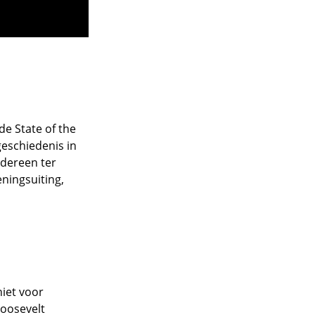
de State of the
 geschiedenis in
edereen ter
ningsuiting,
niet voor
Roosevelt