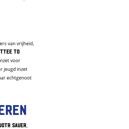
rs van vrijheid,
ttee to
inzet voor
r jeugd inzet
aar echtgenoot
eren
jotr Sauer
,