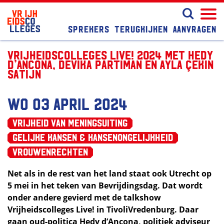
Sprekers
Terugkijken
Aanvragen
Vrijheidscolleges Live! 2024 met Hedy
d’Ancona, Devika Partiman en Ayla Çekin
Satijn
wo 03 april 2024
Vrijheid van Meningsuiting
Gelijke kansen & kansenongelijkheid
Vrouwenrechten
Net als in de rest van het land staat ook Utrecht op
5 mei in het teken van Bevrijdingsdag. Dat wordt
onder andere gevierd met de talkshow
Vrijheidscolleges Live! in TivoliVredenburg. Daar
gaan oud-politica Hedy d’Ancona, politiek adviseur