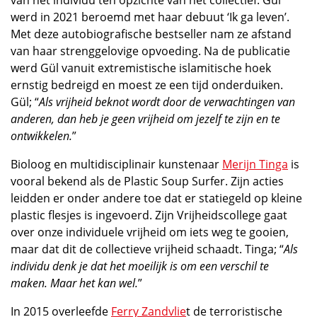
van het individu ten opzichte van het collectief. Gül
werd in 2021 beroemd met haar debuut ‘Ik ga leven’.
Met deze autobiografische bestseller nam ze afstand
van haar strenggelovige opvoeding. Na de publicatie
werd Gül vanuit extremistische islamitische hoek
ernstig bedreigd en moest ze een tijd onderduiken.
Gül; “
Als vrijheid beknot wordt door de verwachtingen van
anderen, dan heb je geen vrijheid om jezelf te zijn en te
ontwikkelen.
”
Bioloog en multidisciplinair kunstenaar
Merijn Tinga
is
vooral bekend als de Plastic Soup Surfer. Zijn acties
leidden er onder andere toe dat er statiegeld op kleine
plastic flesjes is ingevoerd. Zijn Vrijheidscollege gaat
over onze individuele vrijheid om iets weg te gooien,
maar dat dit de collectieve vrijheid schaadt. Tinga; “
Als
individu denk je dat het moeilijk is om een verschil te
maken. Maar het kan wel.
”
In 2015 overleefde
Ferry Zandvlie
t de terroristische