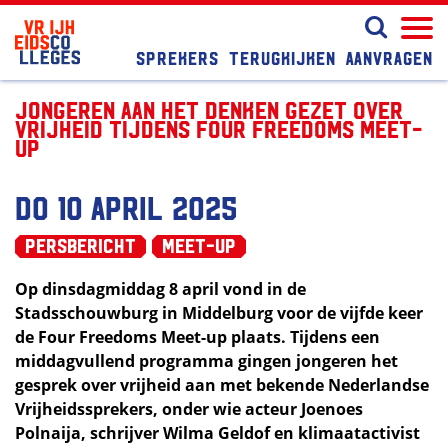
Sprekers
Terugkijken
Aanvragen
Jongeren aan het denken gezet over
vrijheid tijdens Four Freedoms Meet-
up
do 10 april 2025
Persbericht
Meet-up
Op dinsdagmiddag 8 april vond in de
Stadsschouwburg in Middelburg voor de vijfde keer
de Four Freedoms Meet-up plaats. Tijdens een
middagvullend programma gingen jongeren het
gesprek over vrijheid aan met bekende Nederlandse
Vrijheidssprekers, onder wie acteur Joenoes
Polnaija, schrijver Wilma Geldof en klimaatactivist